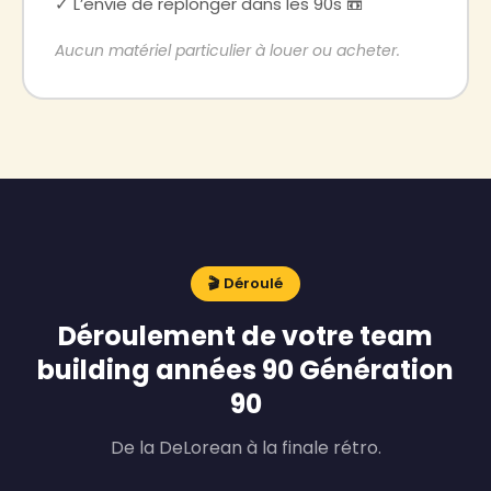
✓ L’envie de replonger dans les 90s 📼
Aucun matériel particulier à louer ou acheter.
🎬 Déroulé
Déroulement de votre team
building années 90 Génération
90
De la DeLorean à la finale rétro.