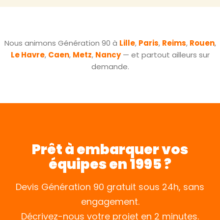
Nous animons Génération 90 à
Lille
,
Paris
,
Reims
,
Rouen
,
Le Havre
,
Caen
,
Metz
,
Nancy
— et partout ailleurs sur
demande.
Prêt à embarquer vos
équipes en 1995 ?
Devis Génération 90 gratuit sous 24h, sans
engagement.
Décrivez-nous votre projet en 2 minutes.